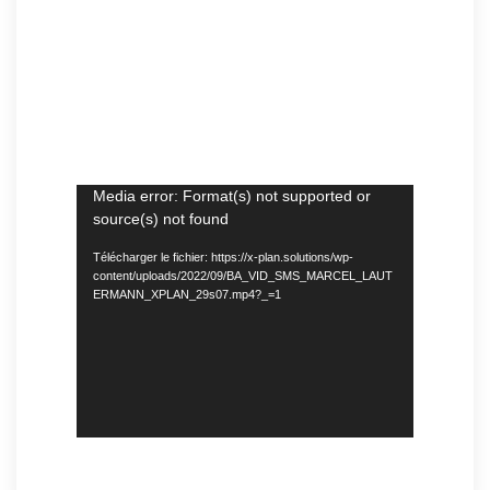
Lecteur
Media error: Format(s) not supported or
source(s) not found
vidéo
Télécharger le fichier: https://x-plan.solutions/wp-
content/uploads/2022/09/BA_VID_SMS_MARCEL_LAUT
ERMANN_XPLAN_29s07.mp4?_=1